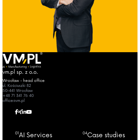
vm.pl sp. z o.o.
Wrocław - head office
ul. Kościuszki 82
50-441 Wrocław
+48 71 341 76 40
office@vm.pl
01
04
AI Services
Case studies